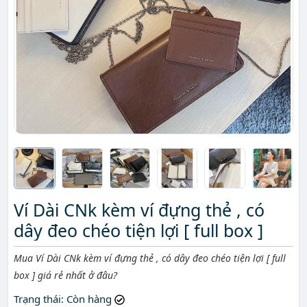
Ví Dài CNk kèm ví đựng thẻ , có
dây đeo chéo tiện lợi [ full box ]
Mô tả ngắn
Mua Ví Dài CNk kèm ví đựng thẻ , có dây đeo chéo tiện lợi [ full
box ] giá rẻ nhất ở đâu?
Trạng thái
: Còn hàng