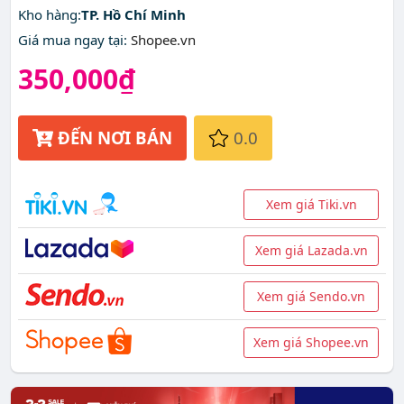
Kho hàng:
TP. Hồ Chí Minh
Giá mua ngay tại
:
Shopee.vn
350,000₫
ĐẾN NƠI BÁN
0.0
Xem giá Tiki.vn
Xem giá Lazada.vn
Xem giá Sendo.vn
Xem giá Shopee.vn