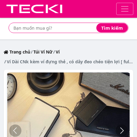
Tìm kiếm
Tìm mua sản phẩm giá rẻ nhất
Trang chủ
Túi Ví Nữ
Ví
Ví Dài CNk kèm ví đựng thẻ , có dây đeo chéo tiện lợi [ full box ]