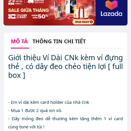
MÔ TẢ
THÔNG TIN CHI TIẾT
Giới thiệu Ví Dài CNk kèm ví đựng
thẻ , có dây đeo chéo tiện lợi [ full
box ]
- Em ví dài kèm card holder của nhà Cnk
- Mua 1 được 2 quá xịn xò.
- Dây mỏng đeo dễ thương kèm tặng thêm 1 ví card
cùng tone với túi !