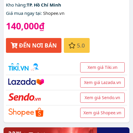
Kho hàng:
TP. Hồ Chí Minh
Giá mua ngay tại
:
Shopee.vn
140,000₫
ĐẾN NƠI BÁN
5.0
Xem giá Tiki.vn
Xem giá Lazada.vn
Xem giá Sendo.vn
Xem giá Shopee.vn