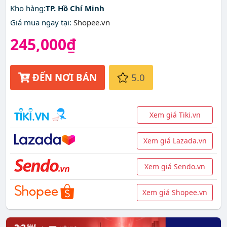
Kho hàng:
TP. Hồ Chí Minh
Giá mua ngay tại
:
Shopee.vn
245,000₫
ĐẾN NƠI BÁN
5.0
Xem giá Tiki.vn
Xem giá Lazada.vn
Xem giá Sendo.vn
Xem giá Shopee.vn