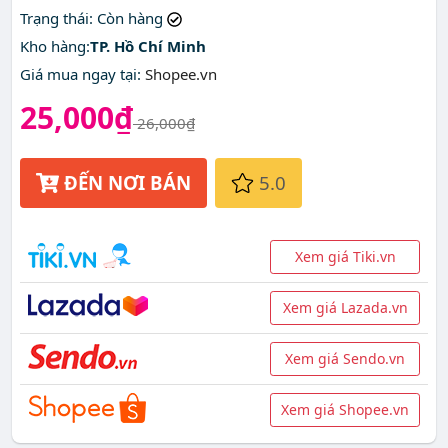
Trạng thái
: Còn hàng
Kho hàng:
TP. Hồ Chí Minh
Giá mua ngay tại
:
Shopee.vn
25,000₫
26,000₫
ĐẾN NƠI BÁN
5.0
Xem giá Tiki.vn
Xem giá Lazada.vn
Xem giá Sendo.vn
Xem giá Shopee.vn