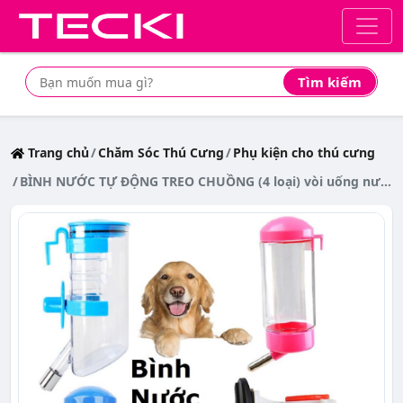
Tìm kiếm
Tìm mua sản phẩm giá rẻ nhất
Trang chủ
Chăm Sóc Thú Cưng
Phụ kiện cho thú cưng
BÌNH NƯỚC TỰ ĐỘNG TREO CHUỒNG (4 loại) vòi uống nước tự động chó mèo