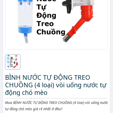
BÌNH NƯỚC TỰ ĐỘNG TREO
CHUỒNG (4 loại) vòi uống nước tự
động chó mèo
Mô tả ngắn
Mua BÌNH NƯỚC TỰ ĐỘNG TREO CHUỒNG (4 loại) vòi uống nước
tự động chó mèo giá rẻ nhất ở đâu?