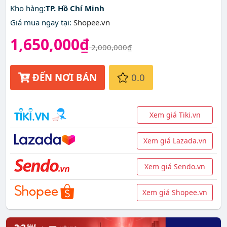
Kho hàng:
TP. Hồ Chí Minh
Giá mua ngay tại
:
Shopee.vn
1,650,000₫
2,000,000₫
ĐẾN NƠI BÁN
0.0
Xem giá Tiki.vn
Xem giá Lazada.vn
Xem giá Sendo.vn
Xem giá Shopee.vn