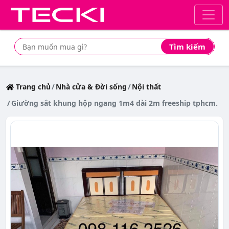
Tìm kiếm
Tìm mua sản phẩm giá rẻ nhất
Trang chủ
Nhà cửa & Đời sống
Nội thất
Giường sắt khung hộp ngang 1m4 dài 2m freeship tphcm.