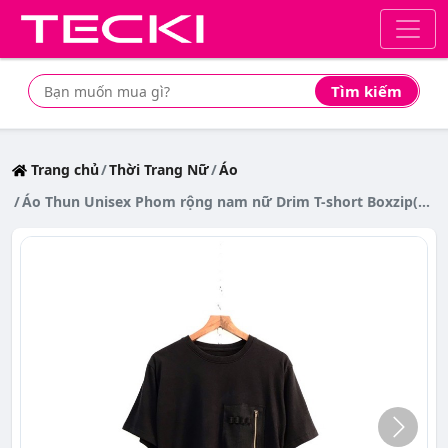
Tìm kiếm
Tìm mua sản phẩm giá rẻ nhất
Trang chủ
Thời Trang Nữ
Áo
Áo Thun Unisex Phom rộng nam nữ Drim T-short Boxzip(bảo hành 1 đổi 1)(design and made by Drimwe)