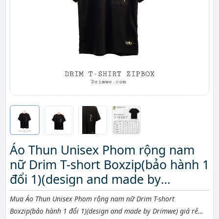
Áo Thun Unisex Phom rộng nam
nữ Drim T-short Boxzip(bảo hành 1
đổi 1)(design and made by
Drimwe)
Mô tả ngắn
Mua Áo Thun Unisex Phom rộng nam nữ Drim T-short
Boxzip(bảo hành 1 đổi 1)(design and made by Drimwe) giá rẻ