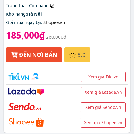
nhất ở đâu?
Trạng thái
: Còn hàng
Kho hàng:
Hà Nội
Giá mua ngay tại
:
Shopee.vn
185,000₫
260,000₫
ĐẾN NƠI BÁN
5.0
Xem giá Tiki.vn
Xem giá Lazada.vn
Xem giá Sendo.vn
Xem giá Shopee.vn