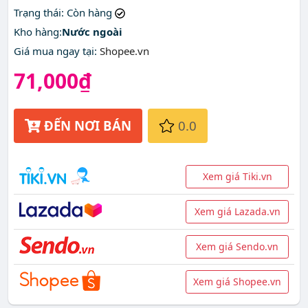
Trạng thái
: Còn hàng
Kho hàng:
Nước ngoài
Giá mua ngay tại
:
Shopee.vn
71,000₫
ĐẾN NƠI BÁN
0.0
Xem giá Tiki.vn
Xem giá Lazada.vn
Xem giá Sendo.vn
Xem giá Shopee.vn