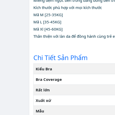
Miếng đệm ngực bên trong bằng bông bên trong
Kích thước phù hợp với mọi kích thước
Mã M [25-35KG]
Mã L [35-45KG]
Mã Xl [45-60KG]
Thân thiện với làn da để đồng hành cùng trẻ 
Chi Tiết Sản Phẩm
Kiểu Bra
Bra Coverage
Rất lớn
Xuất xứ
Mẫu