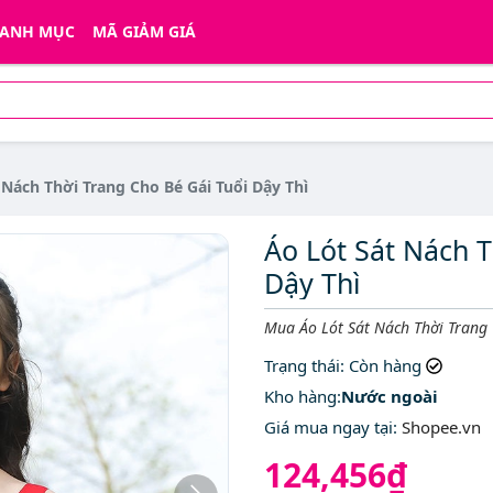
ANH MỤC
MÃ GIẢM GIÁ
 Nách Thời Trang Cho Bé Gái Tuổi Dậy Thì
Áo Lót Sát Nách T
Dậy Thì
Mô tả ngắn
Mua Áo Lót Sát Nách Thời Trang 
Trạng thái
: Còn hàng
Kho hàng:
Nước ngoài
Giá mua ngay tại
:
Shopee.vn
124,456₫