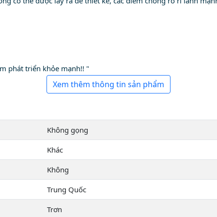
 có thể được lấy ra để thiết kế, các điểm chống rò rỉ lành mạnh
em phát triển khỏe mạnh!! "
Xem thêm thông tin sản phẩm
Không gọng
Khác
Không
Trung Quốc
Trơn