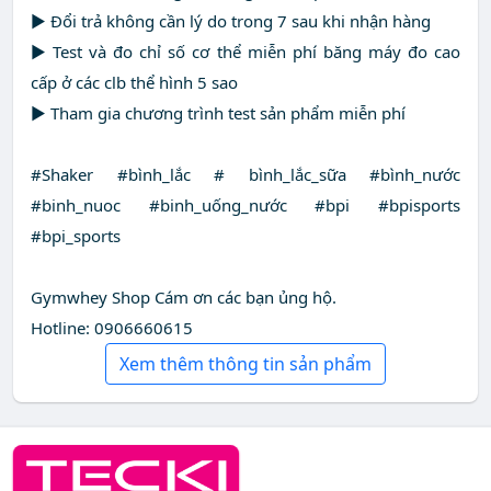
► Đổi trả không cần lý do trong 7 sau khi nhận hàng
► Test và đo chỉ số cơ thể miễn phí băng máy đo cao
cấp ở các clb thể hình 5 sao
► Tham gia chương trình test sản phẩm miễn phí
#Shaker #bình_lắc # bình_lắc_sữa #bình_nước
#binh_nuoc #binh_uống_nước #bpi #bpisports
#bpi_sports
Gymwhey Shop Cám ơn các bạn ủng hộ.
Hotline: 0906660615
Xem thêm thông tin sản phẩm