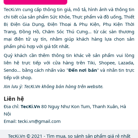
TecKi.Vn cung cấp thông tin giá, mô tả, hình ảnh và thông tin
chi tiết của sản phẩm Sức Khỏe, Thực phẩm và đồ uống, Thiết
Bị Điện Gia Dụng, Điện Thoại & Phụ Kiện, Phụ Kiện Thời
Trang, Đồng Hồ, Chăm Sóc Thú Cưng... từ các sàn thương
mại điện tử uy tín, nhằm giúp khách hàng lựa chọn sản
phẩm phù hợp với giá tốt nhất.
Quý khách cần thêm thông tin khác về sản phẩm vui lòng
liên hệ trực tiếp với cửa hàng trên Tiki, Shopee, Lazada,
Sendo... bằng cách nhấn vào "
Đến nơi bán
" và nhắn tin trực
tiếp với shop.
Xin lưu ý: TecKi.Vn không bán hàng trên website.
Liên hệ
Địa chỉ:
TecKi.Vn
80 Nguỵ Như Kon Tum, Thanh Xuân, Hà
Nội
Email:
tecki.vn@gmail.com
TecKi.Vn © 2021 - Tìm mua, so sánh sản phẩm giá rẻ nhất