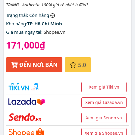
TRANG - Authentic 100% giá rẻ nhất ở đâu?
Trạng thái
: Còn hàng
Kho hàng:
TP. Hồ Chí Minh
Giá mua ngay tại
:
Shopee.vn
171,000₫
ĐẾN NƠI BÁN
5.0
Xem giá Tiki.vn
Xem giá Lazada.vn
Xem giá Sendo.vn
Xem giá Shopee.vn