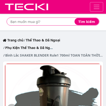
Tìm kiếm
Tìm mua sản phẩm giá rẻ nhất
Trang chủ
Thể Thao & Dã Ngoại
Phụ Kiện Thể Thao & Dã Ngoại
Bình Lắc SHAKER BLENDER Rule1 700ml TOAN TOÀN THỜI TRANG - Authentic 100%