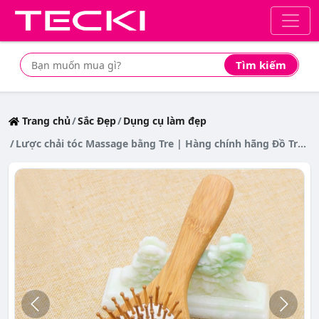
Tìm kiếm
Tìm mua sản phẩm giá rẻ nhất
Trang chủ
Sắc Đẹp
Dụng cụ làm đẹp
Lược chải tóc Massage bằng Tre | Hàng chính hãng Đồ Tre Việt Nam | Đạt chuẩn