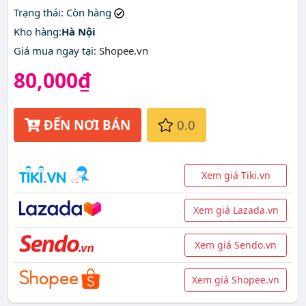
Trạng thái
: Còn hàng
Kho hàng:
Hà Nội
Giá mua ngay tại
:
Shopee.vn
80,000₫
ĐẾN NƠI BÁN
0.0
Xem giá Tiki.vn
Xem giá Lazada.vn
Xem giá Sendo.vn
Xem giá Shopee.vn