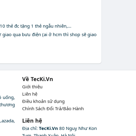
10 thẻ đc tặng 1 thẻ ngẫu nhiên,...
ự giao qua bưu điện (ai ở hcm thì shop sẽ giao
Về TecKi.Vn
Giới thiệu
Liên hệ
ồ uống,
Điều khoản sử dụng
 thương
Chính Sách Đổi Trả/Bảo Hành
Liên hệ
Lazada,
Địa chỉ:
TecKi.Vn
80 Nguỵ Như Kon
Tum, Thanh Xuân, Hà Nội