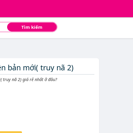
Tìm kiếm
ên bản mới( truy nã 2)
 truy nã 2) giá rẻ nhất ở đâu?