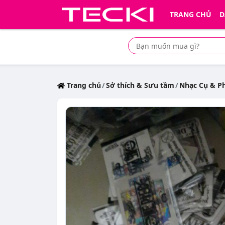
TRANG CHỦ
D
Tìm mua sản phẩm giá rẻ nhất
Trang chủ
Sở thích & Sưu tầm
Nhạc Cụ & P