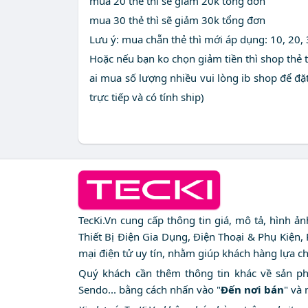
mua 20 thẻ thì sẽ giảm 20k tổng đơn
mua 30 thẻ thì sẽ giảm 30k tổng đơn
Lưu ý: mua chẵn thẻ thì mới áp dụng: 10, 20, 30
Hoặc nếu bạn ko chọn giảm tiền thì shop thẻ tặ
ai mua số lượng nhiều vui lòng ib shop để đặt
trực tiếp và có tính ship)
TecKi.Vn cung cấp thông tin giá, mô tả, hình ả
Thiết Bị Điện Gia Dụng, Điện Thoại & Phụ Kiện,
mại điện tử uy tín, nhằm giúp khách hàng lựa c
Quý khách cần thêm thông tin khác về sản phẩm
Sendo... bằng cách nhấn vào "
Đến nơi bán
" và 