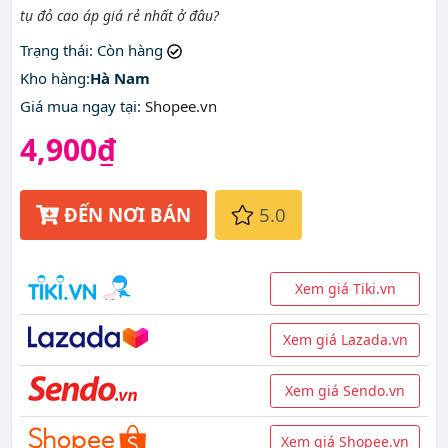
tụ đỏ cao áp giá rẻ nhất ở đâu?
Trạng thái
: Còn hàng
Kho hàng:
Hà Nam
Giá mua ngay tại
:
Shopee.vn
4,900₫
ĐẾN NƠI BÁN
5.0
Xem giá Tiki.vn
Xem giá Lazada.vn
Xem giá Sendo.vn
Xem giá Shopee.vn