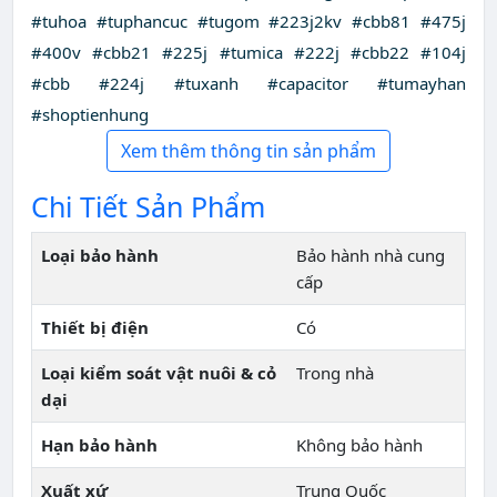
#tuhoa #tuphancuc #tugom #223j2kv #cbb81 #475j
#400v #cbb21 #225j #tumica #222j #cbb22 #104j
#cbb #224j #tuxanh #capacitor #tumayhan
#shoptienhung
Xem thêm thông tin sản phẩm
Chi Tiết Sản Phẩm
Loại bảo hành
Bảo hành nhà cung
cấp
Thiết bị điện
Có
Loại kiểm soát vật nuôi & cỏ
Trong nhà
dại
Hạn bảo hành
Không bảo hành
Xuất xứ
Trung Quốc