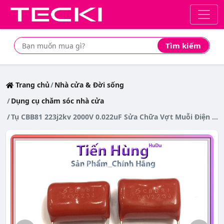
Tìm kiếm
Tìm mua sản phẩm giá rẻ nhất
Trang chủ
Nhà cửa & Đời sống
Dụng cụ chăm sóc nhà cửa
Tụ CBB81 223j2kv 2000V 0.022uF Sửa Chữa Vợt Muỗi Điện tụ đỏ cao áp