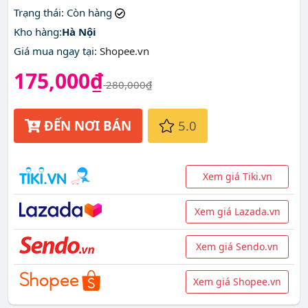
rẻ nhất ở đâu?
Trạng thái
: Còn hàng
Kho hàng:
Hà Nội
Giá mua ngay tại
:
Shopee.vn
175,000₫
280,000₫
ĐẾN NƠI BÁN
5.0
Xem giá Tiki.vn
Xem giá Lazada.vn
Xem giá Sendo.vn
Xem giá Shopee.vn