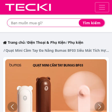
Tìm kiếm
Tìm mua sản phẩm giá rẻ nhất
Trang chủ
Điện Thoại & Phụ Kiện
Phụ kiện
Quạt Mini Cầm Tay Đa Năng Bumas BF03 Siêu Mát Tích Hợp Đèn - Sạc Dự Phòng Tiện Lợi - Quạt Mini Gấu Bear Cute