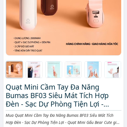
Quạt Mini Cầm Tay Đa Năng
Bumas BF03 Siêu Mát Tích Hợp
Đèn - Sạc Dự Phòng Tiện Lợi -
Quạt Mini Gấu Bear Cute
Mô tả ngắn
Mua Quạt Mini Cầm Tay Đa Năng Bumas BF03 Siêu Mát Tích
Hợp Đèn - Sạc Dự Phòng Tiện Lợi - Quạt Mini Gấu Bear Cute giá