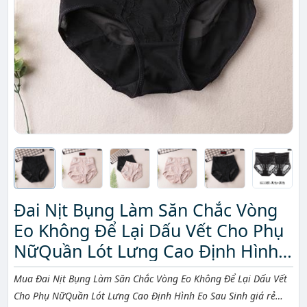
Đai Nịt Bụng Làm Săn Chắc Vòng
Eo Không Để Lại Dấu Vết Cho Phụ
NữQuần Lót Lưng Cao Định Hình
Eo Sau Sinh
Mô tả ngắn
Mua Đai Nịt Bụng Làm Săn Chắc Vòng Eo Không Để Lại Dấu Vết
Cho Phụ NữQuần Lót Lưng Cao Định Hình Eo Sau Sinh giá rẻ