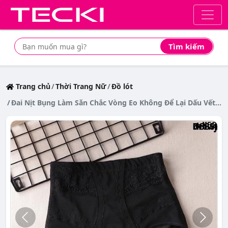
Tìm kiếm
Tìm mua sản phẩm giá rẻ nhất
Trang chủ
Thời Trang Nữ
Đồ lót
Đai Nịt Bụng Làm Săn Chắc Vòng Eo Không Để Lại Dấu Vết Cho Phụ NữQuần Lót Lưng Cao Định Hình Eo Sau Sinh