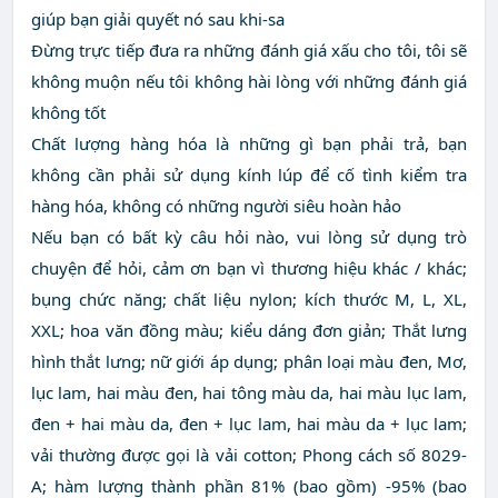
giúp bạn giải quyết nó sau khi-sa
Đừng trực tiếp đưa ra những đánh giá xấu cho tôi, tôi sẽ
không muộn nếu tôi không hài lòng với những đánh giá
không tốt
Chất lượng hàng hóa là những gì bạn phải trả, bạn
không cần phải sử dụng kính lúp để cố tình kiểm tra
hàng hóa, không có những người siêu hoàn hảo
Nếu bạn có bất kỳ câu hỏi nào, vui lòng sử dụng trò
chuyện để hỏi, cảm ơn bạn vì thương hiệu khác / khác;
bụng chức năng; chất liệu nylon; kích thước M, L, XL,
XXL; hoa văn đồng màu; kiểu dáng đơn giản; Thắt lưng
hình thắt lưng; nữ giới áp dụng; phân loại màu đen, Mơ,
lục lam, hai màu đen, hai tông màu da, hai màu lục lam,
đen + hai màu da, đen + lục lam, hai màu da + lục lam;
vải thường được gọi là vải cotton; Phong cách số 8029-
A; hàm lượng thành phần 81% (bao gồm) -95% (bao