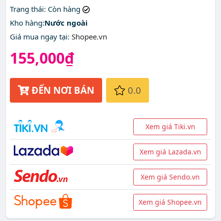
nhất ở đâu?
Trạng thái
: Còn hàng
Kho hàng:
Nước ngoài
Giá mua ngay tại
:
Shopee.vn
155,000₫
ĐẾN NƠI BÁN
0.0
Xem giá Tiki.vn
Xem giá Lazada.vn
Xem giá Sendo.vn
Xem giá Shopee.vn