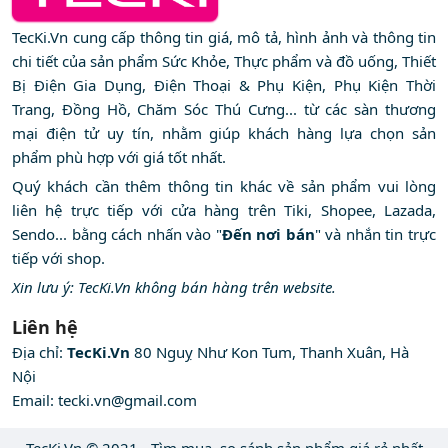
TecKi.Vn cung cấp thông tin giá, mô tả, hình ảnh và thông tin
chi tiết của sản phẩm Sức Khỏe, Thực phẩm và đồ uống, Thiết
Bị Điện Gia Dụng, Điện Thoại & Phụ Kiện, Phụ Kiện Thời
Trang, Đồng Hồ, Chăm Sóc Thú Cưng... từ các sàn thương
mại điện tử uy tín, nhằm giúp khách hàng lựa chọn sản
phẩm phù hợp với giá tốt nhất.
Quý khách cần thêm thông tin khác về sản phẩm vui lòng
liên hệ trực tiếp với cửa hàng trên Tiki, Shopee, Lazada,
Sendo... bằng cách nhấn vào "
Đến nơi bán
" và nhắn tin trực
tiếp với shop.
Xin lưu ý: TecKi.Vn không bán hàng trên website.
Liên hệ
Địa chỉ:
TecKi.Vn
80 Nguỵ Như Kon Tum, Thanh Xuân, Hà
Nội
Email:
tecki.vn@gmail.com