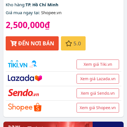
Kho hàng:
TP. Hồ Chí Minh
Giá mua ngay tại
:
Shopee.vn
2,500,000₫
ĐẾN NƠI BÁN
5.0
Xem giá Tiki.vn
Xem giá Lazada.vn
Xem giá Sendo.vn
Xem giá Shopee.vn