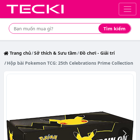
Tìm kiếm
Tìm mua sản phẩm giá rẻ nhất
Trang chủ
Sở thích & Sưu tầm
Đồ chơi - Giải trí
Hộp bài Pokemon TCG: 25th Celebrations Prime Collection