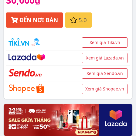
30,000₫
ĐẾN NƠI BÁN
5.0
Xem giá Tiki.vn
Xem giá Lazada.vn
Xem giá Sendo.vn
Xem giá Shopee.vn