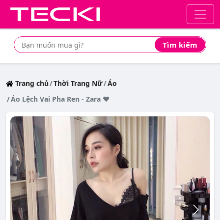
Tìm kiếm
Tìm mua sản phẩm giá rẻ nhất
Trang chủ
Thời Trang Nữ
Áo
Áo Lệch Vai Pha Ren - Zara ❤️