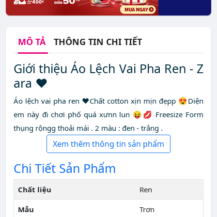
MÔ TẢ
THÔNG TIN CHI TIẾT
Giới thiệu Áo Lệch Vai Pha Ren - Z
ara ❤️
Áo lệch vai pha ren ❤️Chất cotton xịn mịn đẹpp 😍Diện
em này đi chơi phố quá xưnn lun 😝💋 Freesize Form
thụng rộngg thoải mái . 2 màu : đen - trắng .
Xem thêm thông tin sản phẩm
Chi Tiết Sản Phẩm
Chất liệu
Ren
Mẫu
Trơn