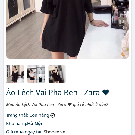
Áo Lệch Vai Pha Ren - Zara ❤️
Mô tả ngắn
Mua Áo Lệch Vai Pha Ren - Zara ❤️ giá rẻ nhất ở đâu?
Trạng thái
: Còn hàng
Kho hàng:
Hà Nội
Giá mua ngay tại
:
Shopee.vn