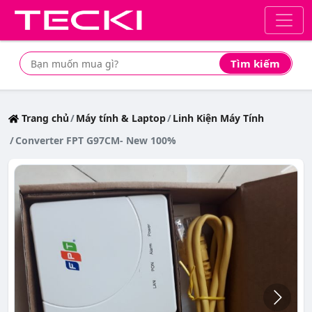
Tìm kiếm
Tìm mua sản phẩm giá rẻ nhất
Trang chủ
Máy tính & Laptop
Linh Kiện Máy Tính
Converter FPT G97CM- New 100%