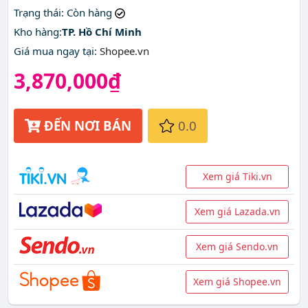
Trạng thái
: Còn hàng
Kho hàng:
TP. Hồ Chí Minh
Giá mua ngay tại
:
Shopee.vn
3,870,000₫
ĐẾN NƠI BÁN
0.0
Xem giá Tiki.vn
Xem giá Lazada.vn
Xem giá Sendo.vn
Xem giá Shopee.vn