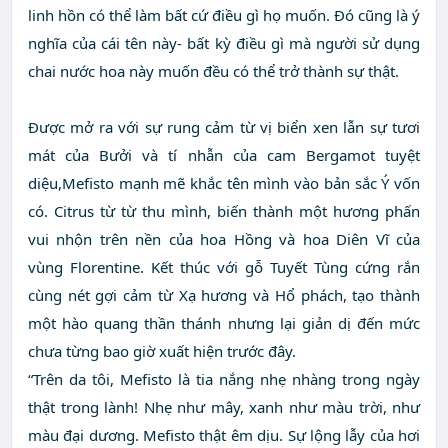
linh hồn có thể làm bất cứ điều gì họ muốn. Đó cũng là ý
nghĩa của cái tên này- bất kỳ điều gì mà người sử dụng
chai nước hoa này muốn đều có thể trở thành sự thật.
Được mở ra với sự rung cảm từ vị biển xen lẫn sự tươi
mát của Bưởi và tí nhẫn của cam Bergamot tuyệt
diệu,Mefisto mạnh mẽ khắc tên mình vào bản sắc Ý vốn
có. Citrus từ từ thu mình, biến thành một hương phấn
vui nhộn trên nền của hoa Hồng và hoa Diên Vĩ của
vùng Florentine. Kết thúc với gỗ Tuyết Tùng cứng rắn
cùng nét gợi cảm từ Xạ hương và Hổ phách, tạo thành
một hào quang thần thánh nhưng lại giản dị đến mức
chưa từng bao giờ xuất hiện trước đây.
“Trên da tôi, Mefisto là tia nắng nhẹ nhàng trong ngày
thật trong lành! Nhẹ như mây, xanh như màu trời, như
màu đại dương. Mefisto thật êm dịu. Sự lộng lẫy của hơi