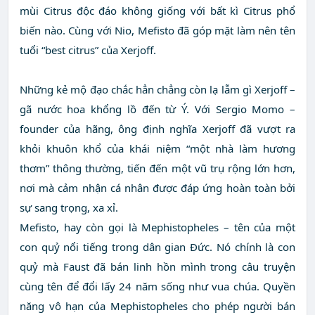
mùi Citrus độc đáo không giống với bất kì Citrus phổ
biến nào. Cùng với Nio, Mefisto đã góp mặt làm nên tên
tuổi “best citrus” của Xerjoff.
Những kẻ mộ đạo chắc hẳn chẳng còn lạ lẫm gì Xerjoff –
gã nước hoa khổng lồ đến từ Ý. Với Sergio Momo –
founder của hãng, ông định nghĩa Xerjoff đã vượt ra
khỏi khuôn khổ của khái niệm “một nhà làm hương
thơm” thông thường, tiến đến một vũ trụ rộng lớn hơn,
nơi mà cảm nhận cá nhân được đáp ứng hoàn toàn bởi
sự sang trọng, xa xỉ.
Mefisto, hay còn gọi là Mephistopheles – tên của một
con quỷ nổi tiếng trong dân gian Đức. Nó chính là con
quỷ mà Faust đã bán linh hồn mình trong câu truyện
cùng tên để đổi lấy 24 năm sống như vua chúa. Quyền
năng vô hạn của Mephistopheles cho phép người bán