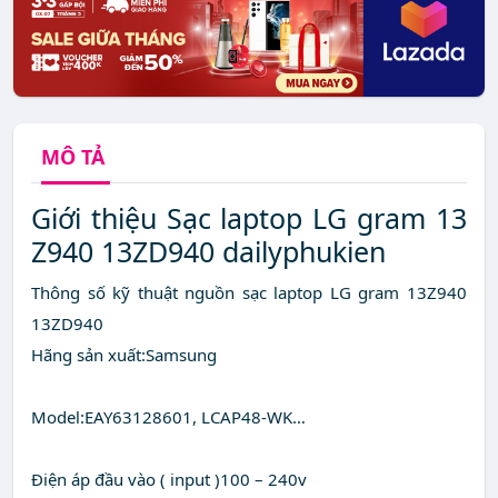
MÔ TẢ
Giới thiệu Sạc laptop LG gram 13
Z940 13ZD940 dailyphukien
Thông số kỹ thuật nguồn sạc laptop LG gram 13Z940
13ZD940
Hãng sản xuất:Samsung
Model:EAY63128601, LCAP48-WK…
Điện áp đầu vào ( input )100 – 240v