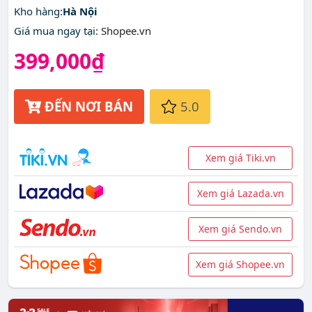
Kho hàng:
Hà Nội
Giá mua ngay tại
:
Shopee.vn
399,000₫
ĐẾN NƠI BÁN
5.0
Xem giá Tiki.vn
Xem giá Lazada.vn
Xem giá Sendo.vn
Xem giá Shopee.vn