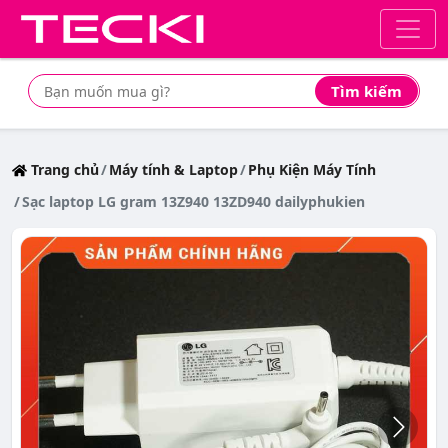
Tìm kiếm
Tìm mua sản phẩm giá rẻ nhất
Trang chủ
Máy tính & Laptop
Phụ Kiện Máy Tính
Sạc laptop LG gram 13Z940 13ZD940 dailyphukien