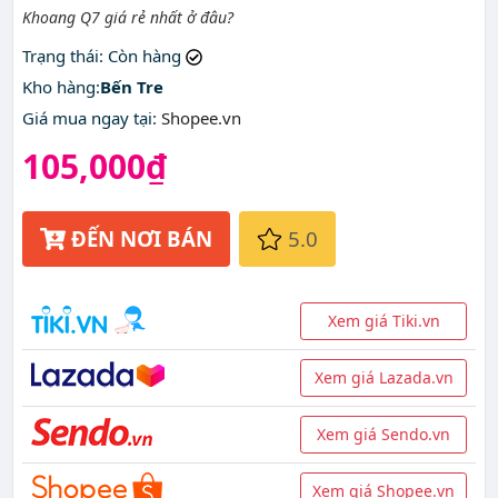
Khoang Q7 giá rẻ nhất ở đâu?
Trạng thái
: Còn hàng
Kho hàng:
Bến Tre
Giá mua ngay tại
:
Shopee.vn
105,000₫
ĐẾN NƠI BÁN
5.0
Xem giá Tiki.vn
Xem giá Lazada.vn
Xem giá Sendo.vn
Xem giá Shopee.vn