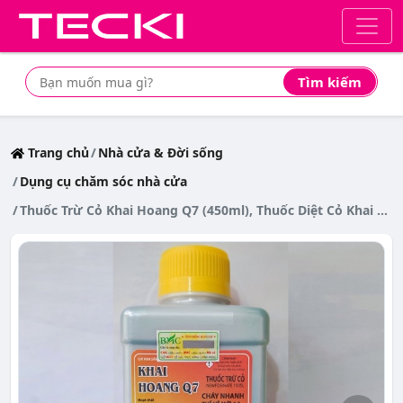
Tìm kiếm
Tìm mua sản phẩm giá rẻ nhất
Trang chủ
Nhà cửa & Đời sống
Dụng cụ chăm sóc nhà cửa
Thuốc Trừ Cỏ Khai Hoang Q7 (450ml), Thuốc Diệt Cỏ Khai Khoang Q7