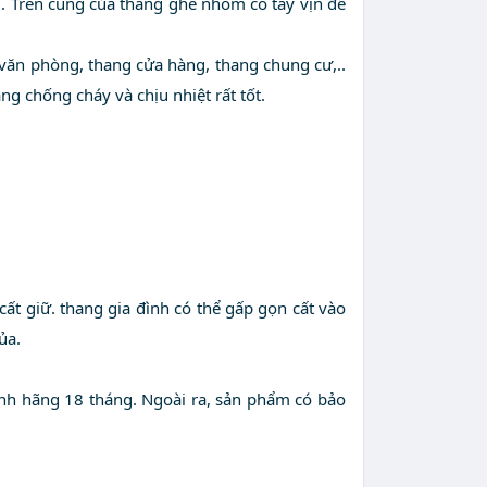
. Trên cùng của thang ghế nhôm có tay vịn để
 văn phòng, thang cửa hàng, thang chung cư,..
g chống cháy và chịu nhiệt rất tốt.
iữ. thang gia đình có thể gấp gọn cất vào
̉a.
h hãng 18 tháng. Ngoài ra, sản phẩm có bảo