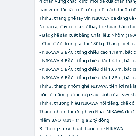
4 chân vững chắc, dưới mỗi đế của chân than
bạn vươn tới bậc cuối cùng một cách thuận tiệ
Thứ 2, thang ghế tay vịn NIKAWA đa dạng về c
Ngoài ra, đây còn là sự thay thế hoàn hảo ch
- Bậc ghế sản xuất bằng Chất liệu: Nhôm (T6
- Chịu được trọng tải tới 180kg. Thang có 4 loại
- NIKAWA 3 BẬC : tổng chiều cao 1.18m, bậ
- NIKAWA 4 BẬC : tổng chiều dài 1.41m, bậ
- NIKAWA 5 BẬC : tổng chiều dài 1.67m, bậ
- NIKAWA 6 BẬC : tổng chiều dài 1.88m, bậ
Thứ 3, thang nhôm ghế NIKAWA tiện lợi mà lại k
nóc tủ, gầm giường nép sau cánh cửa...vvv k
Thứ 4, thương hiệu NIKAWA nổi tiếng, chế độ
Thang nhôm thương hiệu Nhật NIKAWA được s
hiểm BẢO MINH trị giá 2 tỷ đồng.
3. Thông số kỹ thuật thang ghế NIKAWA