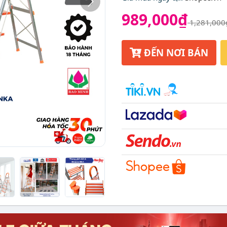
989,000₫
1,281,000
ĐẾN NƠI BÁN