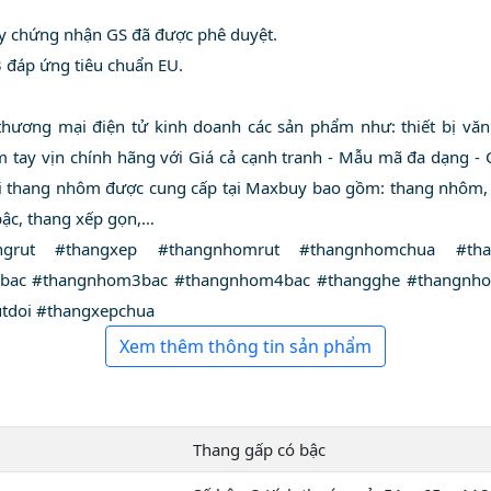
y chứng nhận GS đã được phê duyệt.
3 đáp ứng tiêu chuẩn EU.
thương mại điện tử kinh doanh các sản phẩm như: thiết bị văn 
 tay vịn chính hãng với Giá cả cạnh tranh - Mẫu mã đa dạng -
loại thang nhôm được cung cấp tại Maxbuy bao gồm: thang nhôm, 
bậc, thang xếp gọn,…
grut #thangxep #thangnhomrut #thangnhomchua #tha
bac #thangnhom3bac #thangnhom4bac #thangghe #thangnho
tdoi #thangxepchua
Xem thêm thông tin sản phẩm
Thang gấp có bậc