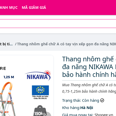
ANH MỤC
MÃ GIẢM GIÁ
tiện ích
Thang nhôm ghế chữ A có tay vịn xếp gọn đa năng NIKAWA NKA 
Thang nhôm ghế c
đa năng NIKAWA N
bảo hành chính h
Mô tả ngắn
Mua Thang nhôm ghế chữ A có t
0,75-1,25m bảo hành chính hãng
Trạng thái
: Còn hàng
Kho hàng:
Hà Nội
Giá mua ngay tại
:
Shopee.vn