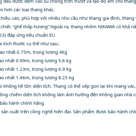
g đều được đệm cao su chống trơn trượt và tạo độ êm cho thang
n hơn các loại thang khác.
hiều cao, phù hợp với nhiều nhu cầu như thang gia đình, thang
o chiếc “ghế thắp hương”.Ngoài ra, thang nhôm NIKAWA có khả năn
063) đáp ứng tiêu chuẩn EU
 kích thước cụ thể như sau:.
c cao nhất 0.75m, trọng lượng 4kg
c cao nhất 0.99m, trọng lượng 5.6 kg
c cao nhất 1.23m, trọng lượng 6.9 kg
c cao nhất 1.46m, trọng lượng 8.25 kg
hông hề tốn diện tích. Thang có thể xếp gọn lại khi mang vác,cất g
hông chiếm diện tích không làm ảnh hưởng đến không gian nhà cu
 bảo hành chính hãng
ản xuất trên công nghệ hiện đại. Sản phẩm được bảo hành chín