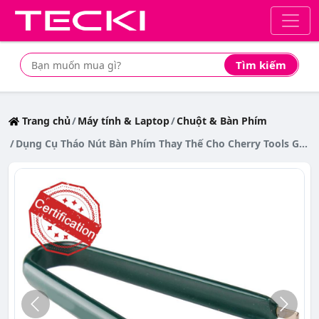
Tìm kiếm
Tìm mua sản phẩm giá rẻ nhất
Trang chủ
Máy tính & Laptop
Chuột & Bàn Phím
Dụng Cụ Tháo Nút Bàn Phím Thay Thế Cho Cherry Tools Gateron Switch U3H5