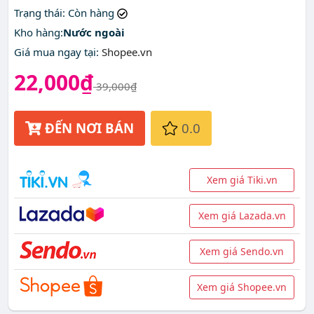
Trạng thái
: Còn hàng
Kho hàng:
Nước ngoài
Giá mua ngay tại
:
Shopee.vn
22,000₫
39,000₫
ĐẾN NƠI BÁN
0.0
Xem giá Tiki.vn
Xem giá Lazada.vn
Xem giá Sendo.vn
Xem giá Shopee.vn