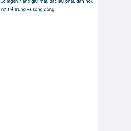
ollagen Nano giữ màu sắc lâu phai, đàn hồi,
ỡ, trẻ trung và sống động.