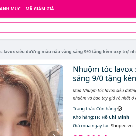
ANH MỤC
MÃ GIẢM GIÁ
 lavox siêu dưỡng màu nâu vàng sáng 9/0 tặng kèm oxy trợ n
Nhuộm tóc lavox
sáng 9/0 tặng kè
Mô tả ngắn
Mua Nhuộm tóc lavox siêu dưỡn
nhuộm và bao tay giá rẻ nhất ở
Trạng thái
: Còn hàng
Kho hàng:
TP. Hồ Chí Minh
Giá mua ngay tại
:
Shopee.vn