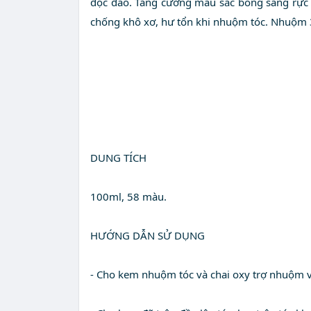
độc đáo. Tăng cường màu sắc bóng sáng rực 
chống khô xơ, hư tổn khi nhuộm tóc. Nhuộm 3
DUNG TÍCH
100ml, 58 màu.
HƯỚNG DẪN SỬ DỤNG
- Cho kem nhuộm tóc và chai oxy trợ nhuộm và