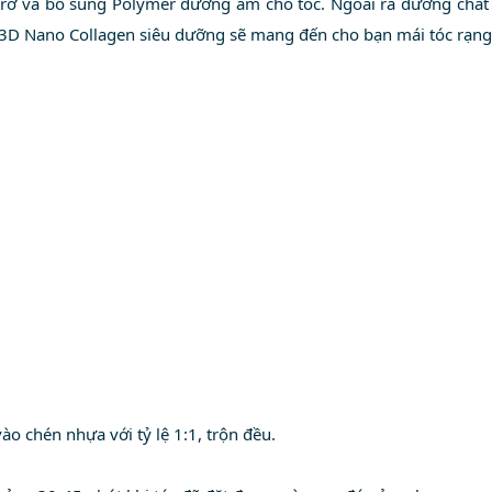
rỡ và bổ sung Polymer dưỡng ẩm cho tóc. Ngoài ra dưỡng chất C
D Nano Collagen siêu dưỡng sẽ mang đến cho bạn mái tóc rạng r
o chén nhựa với tỷ lệ 1:1, trộn đều.