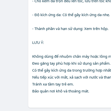
- Cho kem đã trộn đều lên tóc, lưu trên tóc k
- Độ kích ứng da: Có thể gây kích ứng da nhẹ.
- Thành phần và hạn sử dụng: Xem trên hộp.
LƯU Ý:
Không dùng để nhuộm chân mày hoặc lông m
Đeo găng tay phù hợp khi sử dụng sản phẩm.
Có thể gây kích ứng da trong trường hợp nhất
Nếu tiếp xúc với mắt, xả sạch với nước và tham
Tránh xa tầm tay trẻ em.
Bảo quản nơi khô và thoáng mát.