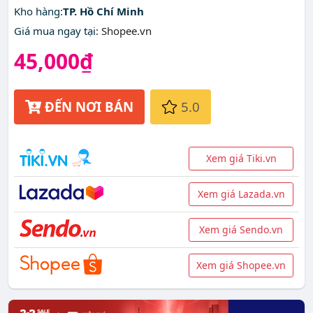
Kho hàng:
TP. Hồ Chí Minh
Giá mua ngay tại
:
Shopee.vn
45,000₫
ĐẾN NƠI BÁN
5.0
Xem giá Tiki.vn
Xem giá Lazada.vn
Xem giá Sendo.vn
Xem giá Shopee.vn