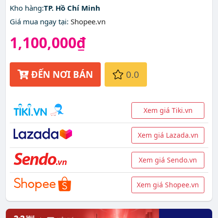
Kho hàng:
TP. Hồ Chí Minh
Giá mua ngay tại
:
Shopee.vn
1,100,000₫
ĐẾN NƠI BÁN
0.0
Xem giá Tiki.vn
Xem giá Lazada.vn
Xem giá Sendo.vn
Xem giá Shopee.vn