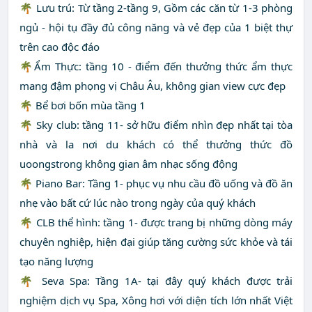
🌴 Lưu trú: Từ tầng 2-tầng 9, Gồm các căn từ 1-3 phòng
ngủ - hội tụ đầy đủ công năng và vẻ đẹp của 1 biệt thự
trên cao độc đáo
🌴Ẩm Thực: tầng 10 - điểm đến thưởng thức ẩm thực
mang đậm phọng vị Châu Âu, không gian view cực đẹp
🌴 Bể bơi bốn mùa tầng 1
🌴 Sky club: tầng 11- sở hữu điểm nhìn đẹp nhất tại tòa
nhà và la nơi du khách có thể thưởng thức đồ
uoongstrong không gian âm nhạc sống động
🌴 Piano Bar: Tầng 1- phục vụ nhu cầu đồ uống và đồ ăn
nhẹ vào bất cứ lúc nào trong ngày của quý khách
🌴 CLB thể hình: tầng 1- được trang bị những dòng máy
chuyên nghiệp, hiện đại giúp tăng cường sức khỏe và tái
tạo năng lượng
🌴 Seva Spa: Tầng 1A- tại đây quý khách được trải
nghiệm dịch vụ Spa, Xông hơi với diện tích lớn nhất Việt