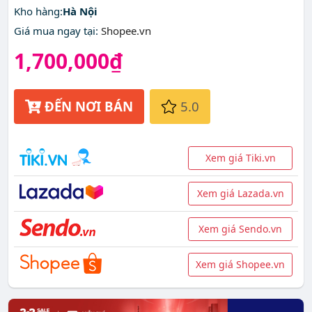
Kho hàng:
Hà Nội
Giá mua ngay tại
:
Shopee.vn
1,700,000₫
ĐẾN NƠI BÁN
5.0
Xem giá Tiki.vn
Xem giá Lazada.vn
Xem giá Sendo.vn
Xem giá Shopee.vn