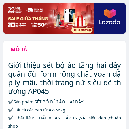
MÔ TẢ
Giới thiệu sét bộ áo tầng hai dây
quần đùi form rộng chất voan dậ
p ly mẫu thời trang nữ siêu dễ th
ương AP045
✔Sản phẩm:SÉT BỘ ĐÙI ÁO HAI DÂY
✔ Tất cả các bạn từ 42-56kg
✔ Chất liệu: CHẤT VOAN DẬP LY ,VẢI siêu đẹp ,chuẩn
shop