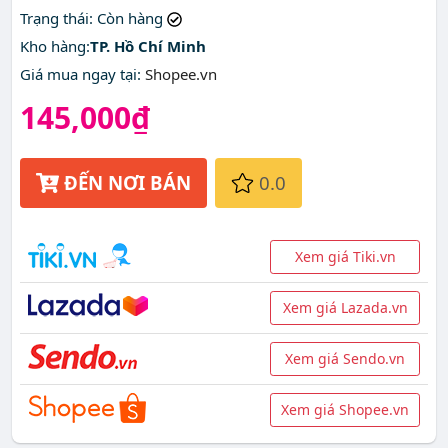
Trạng thái
: Còn hàng
Kho hàng:
TP. Hồ Chí Minh
Giá mua ngay tại
:
Shopee.vn
145,000₫
ĐẾN NƠI BÁN
0.0
Xem giá Tiki.vn
Xem giá Lazada.vn
Xem giá Sendo.vn
Xem giá Shopee.vn