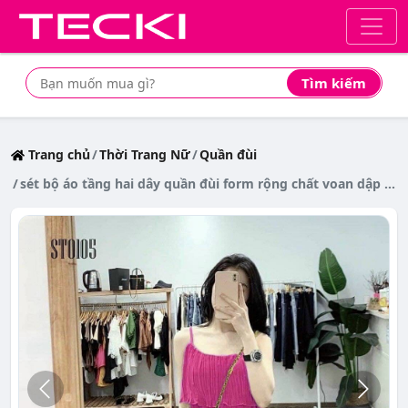
Tìm kiếm
Tìm mua sản phẩm giá rẻ nhất
Trang chủ
Thời Trang Nữ
Quần đùi
sét bộ áo tầng hai dây quần đùi form rộng chất voan dập ly mẫu thời trang nữ siêu dễ thương AP045