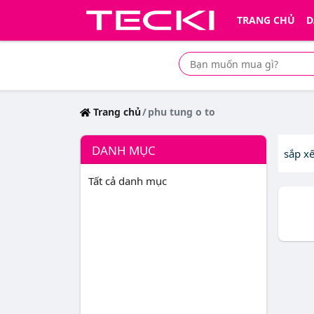
TRANG CHỦ
D
Tìm mua sản phẩm giá rẻ nhất
Trang chủ
phu tung o to
DANH MỤC
sắp x
Tất cả danh mục