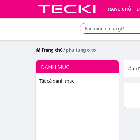
TRANG CHỦ
D
Tìm mua sản phẩm giá rẻ nhất
Trang chủ
phu tung o to
DANH MỤC
sắp x
Tất cả danh mục